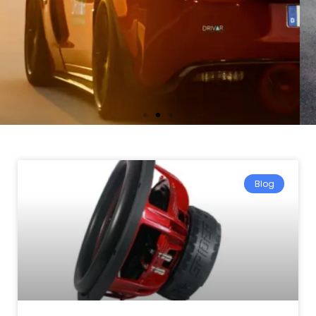
Blog
Encabezado de la
diapositiva 2
Lorem Fistrum Por La Gloria De Mi
Madre Esse Jarl Aliqua Llevame Al
Sircoo.