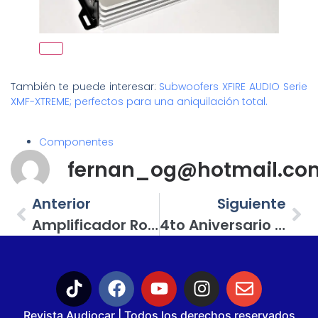
También te puede interesar:
Subwoofers XFIRE AUDIO Serie
XMF-XTREME; perfectos para una aniquilación total.
Componentes
fernan_og@hotmail.co
Anterior
Siguiente
Amplificador Rockford Fosgate R600-4D; Un Clase D Con Rendimiento Muy Equilibrado
4to Aniversario Team Ilegal Bass; Gran Ambiente Del Car Audio En La Sierra Gorda De Querétaro
Revista Audiocar | Todos los derechos reservados