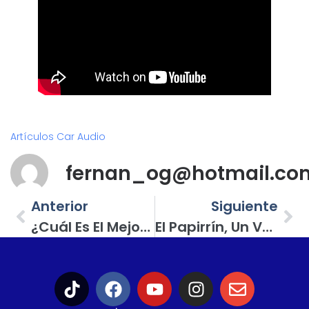
Artículos Car Audio
fernan_og@hotmail.co
Anterior
Siguiente
¿Cuál Es El Mejor Altavoz Para Ti? Te Decimos 4 Cosas Que Debes Buscar Al Elegir Un Altavoz
El Papirrín, Un VW Modelo 1992 Con Equipo War Audio Y Rockford Fosgate