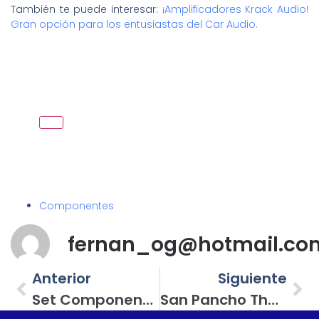
También te puede interesar:
¡Amplificadores Krack Audio!
Gran opción para los entusiastas del Car Audio.
Componentes
fernan_og@hotmail.co
Anterior
Siguiente
Set Componente Hertz, El Modelo Es PRO MPK 165.3 Y Se Ubica A Mitad Del Catálogo En La Gama Mille
San Pancho The Rides Party Y El Primer Concierto De Open Show En México