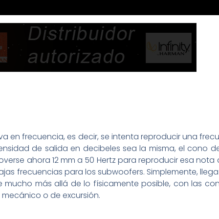
 en frecuencia, es decir, se intenta reproducir una frecue
tensidad de salida en decibeles sea la misma, el cono 
verse ahora 12 mm a 50 Hertz para reproducir esa nota a
 bajas frecuencias para los subwoofers. Simplemente, lle
e mucho más allá de lo físicamente posible, con las c
te mecánico o de excursión.