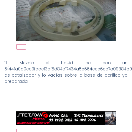
11. Mezcla el Liquid Ice con un
5{44fa0d0ec9fdaef3af5d84e17434a5e664eee6ec7a09884b9f
de catalizador y lo vacías sobre la base de acrílico ya
preparada.