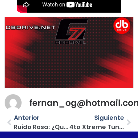
fernan_og@hotmail.co
Anterior
Siguiente
Ruido Rosa: ¿Qué Es, El Grupo De Moda, Una Interferencia O Qué?
4to Xtreme Tuning & SPL En El Estado De Hidalgo, Una Fiesta Tuning Que Sigue Creciendo