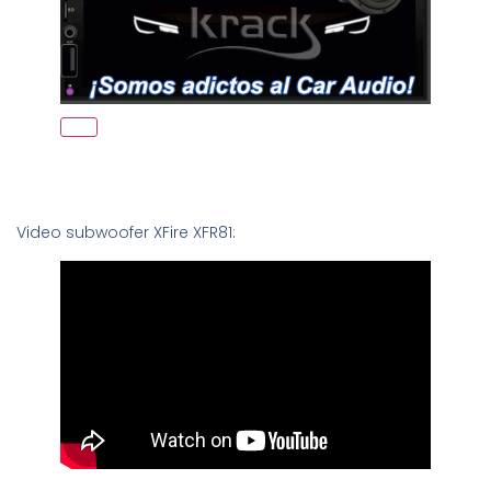
Video subwoofer XFire XFR81: