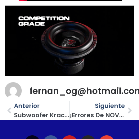
fernan_og@hotmail.co
Anterior
Siguiente
Subwoofer Krack Audio De 8 Pulgadas Y Un Manejo De 300 Watts De Potencia RMS
¡Errores De NOVATO En La Carpa De SPL! ¿Cometiste Alguno De Ellos?