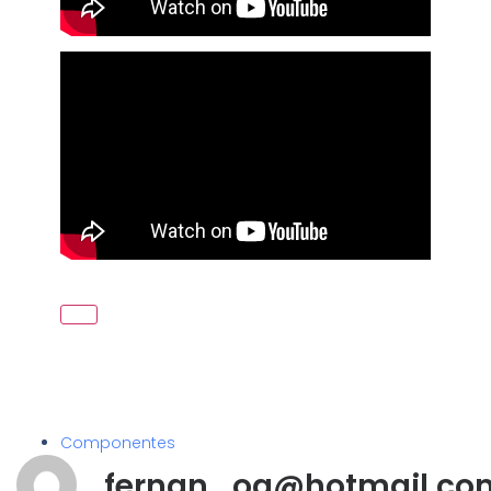
Componentes
fernan_og@hotmail.co