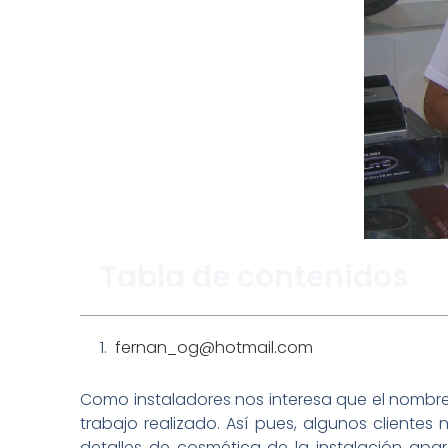
Tabla de contenidos
fernan_og@hotmail.com
Como instaladores nos interesa que el nombre 
trabajo realizado. Así pues, algunos cliente
detalles de cosmética de la instalación ap