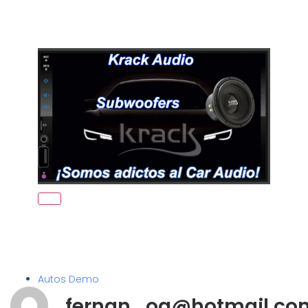
Autos Demo
fernan_og@hotmail.co