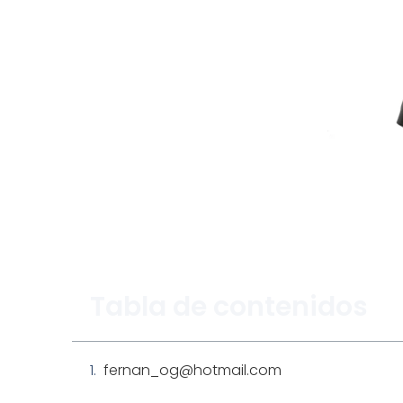
Tabla de contenidos
fernan_og@hotmail.com