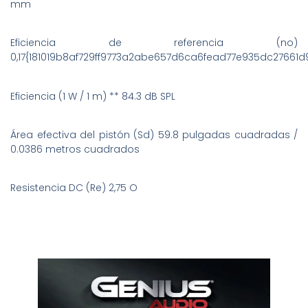
mm
Eficiencia de referencia (no)
0,17{181019b8af729ff9773a2abe657d6ca6fead77e935dc27661
Eficiencia (1 W / 1 m) ** 84.3 dB SPL
Área efectiva del pistón (Sd) 59.8 pulgadas cuadradas /
0.0386 metros cuadrados
Resistencia DC (Re) 2,75 O