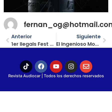
fernan_og@hotmail.co
Anterior
Siguiente
1er Ilegals Fest En Silao, Guanajuato: Llegaron Muchos Amantes Del Car Audio
El Ingenioso Motor VR6 De Volkswagen: Ni Es Un V6 Ni Un Seis En Línea
Revista Audiocar | Todos los derechos reservados