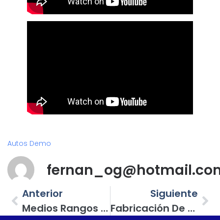
Autos Demo
fernan_og@hotmail.co
Anterior
Siguiente
Medios Rangos Para Open Show Genius Audio En 8, 10 Y 12 Pulgadas
Fabricación De Postes «A» Para Medio-Rango Y Tweeter