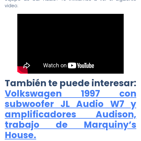
video:
También te puede interesar:
Volkswagen 1997 con
subwoofer JL Audio W7 y
amplificadores Audison,
trabajo de Marquiny’s
House.