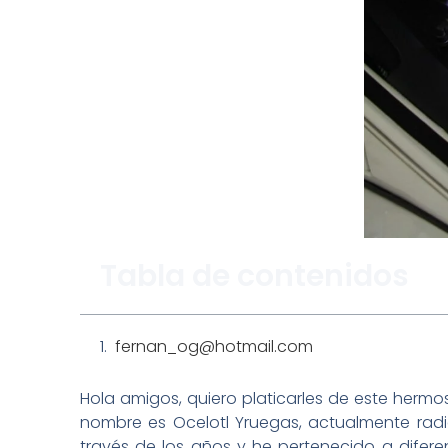
Tabla de contenidos
fernan_og@hotmail.com
Hola amigos, quiero platicarles de este hermo
nombre es Ocelotl Yruegas, actualmente rad
través de los años y he pertenecido a diferen