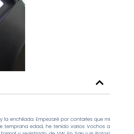
 y la enchilada. Empezaré por contarles que mi
de temprana edad, he tenido varios Vochos a
 formal y registrado de VW. En San Luis Potosí