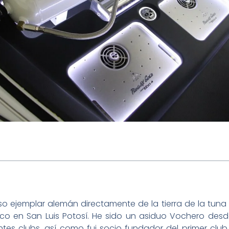
so ejemplar alemán directamente de la tierra de la tuna
ico en San Luis Potosí. He sido un asiduo Vochero des
tes clubs, así como fui socio fundador del primer club