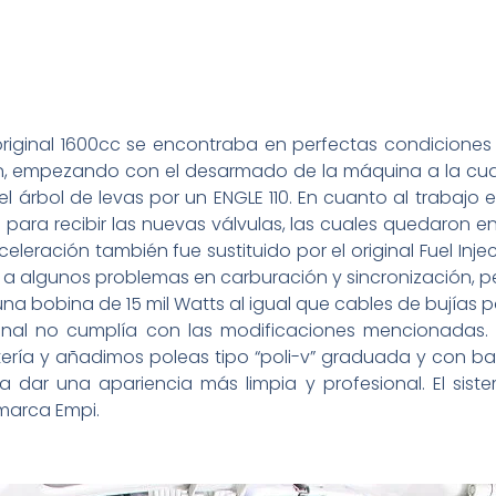
iginal 1600cc se encontraba en perfectas condiciones y
n, empezando con el desarmado de la máquina a la cual
l árbol de levas por un ENGLE 110. En cuanto al trabaj
 para recibir las nuevas válvulas, las cuales quedaron 
aceleración también fue sustituido por el original Fuel In
algunos problemas en carburación y sincronización, pero 
 una bobina de 15 mil Watts al igual que cables de bujías
ginal no cumplía con las modificaciones mencionadas.
ía y añadimos poleas tipo “poli-v” graduada y con ba
ra dar una apariencia más limpia y profesional. El si
marca Empi.