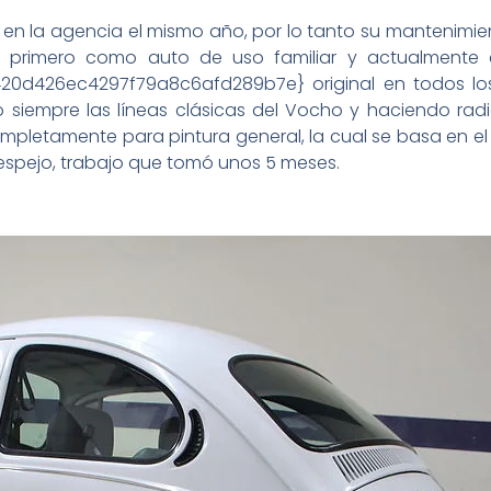
en la agencia el mismo año, por lo tanto su mantenimien
, primero como auto de uso familiar y actualmente 
0d426ec4297f79a8c6afd289b7e} original en todos los
 siempre las líneas clásicas del Vocho y haciendo rad
etamente para pintura general, la cual se basa en el col
espejo, trabajo que tomó unos 5 meses.