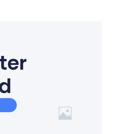
ter
ed