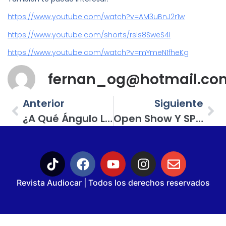
https://www.youtube.com/watch?v=AM3uBnJ2r1w
https://www.youtube.com/shorts/rsls8SweS4I
https://www.youtube.com/watch?v=mYmeN1fheKg
fernan_og@hotmail.co
Anterior
Siguiente
¿A Qué Ángulo Los Subwoofers Comienzan A Cancelarse Unos A Otros? ¡Aquí Les Tenemos La Respuesta!
Open Show Y SPL De Gran Nivel En El Segundo Tuning Fest De León, Guanajuato
Revista Audiocar | Todos los derechos reservados