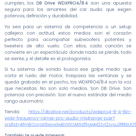
cumplen, los
DB Drive WDXPRO4/8.4
son una apuesta
segura para los amantes del car audio que exigen
potencia, definición y durabilidad.
Ya sea para un sistema de competencia o un setup
callejero con actitud, estos medios son el corazón
perfecto para acompañar subwoofers potentes y
tweeters de alto vuelo. Con ellos, cada canción se
convierte en un espectáculo donde nada se pierde, todo
se siente, y el detalle es el protagonista.
Si tu sistema de sonido busca ese golpe medio que
corta el ruido del motor, traspasa las ventanas y se
queda grabado en el pecho, los WDXPRO4/8.4 son la voz
que necesitas. No son solo medios. Son DB Drive. Son
potencia con precisión. Son el nuevo estándar del medio
rango automotriz.
Tienda:
https://dbdrive.net/products/wdxpro4-8-4-8in-
wide-frequency-range-pro-audio-midrange-pair?
srsltid=AfmBOoraX9sjyw1wBVX1OANYzf5gwM2Zyl2zysu3fRtKU
También te puede interesar: