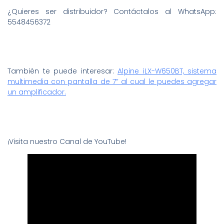
¿Quieres ser distribuidor? Contáctalos al WhatsApp:
5548456372
También te puede interesar:
Alpine iLX-W650BT, sistema
multimedia con pantalla de 7” al cual le puedes agregar
un amplificador.
¡Visita nuestro Canal de YouTube!