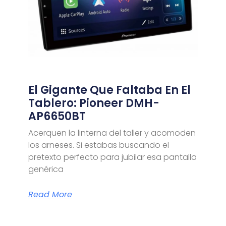
El Gigante Que Faltaba En El
Tablero: Pioneer DMH-
AP6650BT
Acerquen la linterna del taller y acomoden
los arneses. Si estabas buscando el
pretexto perfecto para jubilar esa pantalla
genérica
Read More