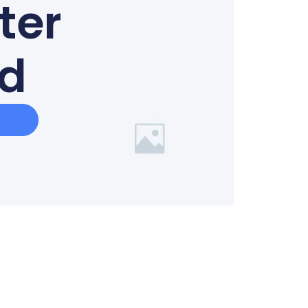
ter
ed